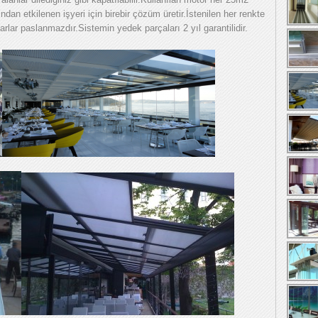
dan etkilenen işyeri için birebir çözüm üretir.İstenilen her renkte
rlar paslanmazdır.Sistemin yedek parçaları 2 yıl garantilidir.