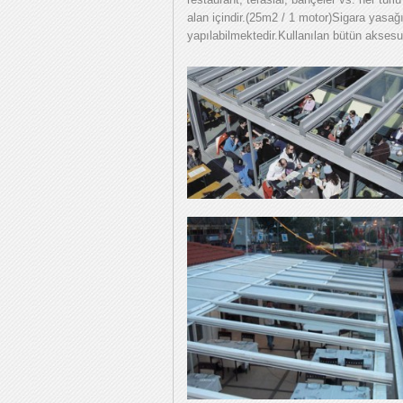
alan içindir.(25m2 / 1 motor)Sigara yasağın
yapılabilmektedir.Kullanılan bütün aksesua