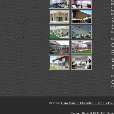
ka
ba
c
ba
c
st
ca
si
vi
© 2026
Cam Balkon Modelleri, Cam Balkon F
Tasarım
Deniz KARAHAN
| Desi