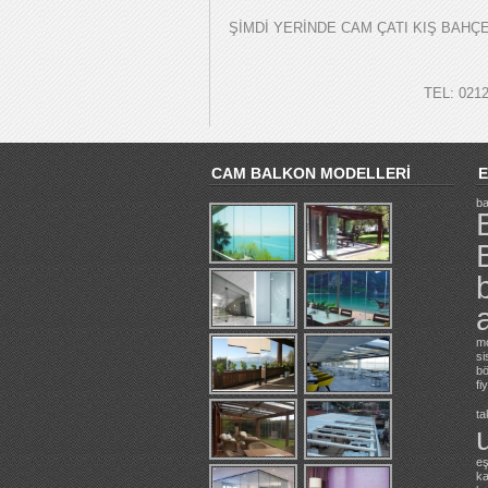
ŞİMDİ YERİNDE CAM ÇATI KIŞ BAHÇE
TEL: 0212
CAM BALKON MODELLERİ
E
ba
mo
si
b
fi
ta
eş
ka