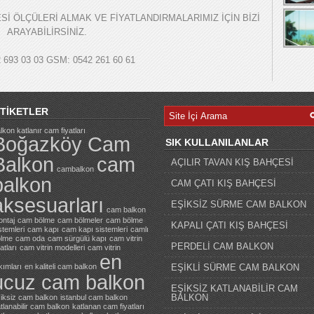
Sİ ÖLÇÜLERİ ALMAK VE FİYATLANDIRMALARIMIZ İÇİN BİZİ
ARAYABİLİRSİNİZ.
 693 03 03 GSM: 0542 261 60 61
TIKETLER
lkon katlanır cam fiyatları
Boğazköy Cam
SIK KULLANILANLAR
Balkon
cam
AÇILIR TAVAN KIŞ BAHÇESİ
cambalkon
balkon
CAM ÇATI KIŞ BAHÇESİ
aksesuarları
EŞİKSİZ SÜRME CAM BALKON
cam balkon
ntaj
cam bölme
cam bölmeler
cam bölme
KAPALI ÇATI KIŞ BAHÇESİ
stemleri
cam kapı
cam kapı sistemleri
camlı
ölme
cam oda
cam sürgülü kapı
cam vitrin
PERDELİ CAM BALKON
yatları
cam vitrin modelleri
cam vitrin
en
kımları
en kaliteli cam balkon
EŞİKLİ SÜRME CAM BALKON
ucuz cam balkon
EŞİKSİZ KATLANABİLİR CAM
BALKON
iksiz cam balkon
istanbul cam balkon
tlanabilir cam balkon
katlanan cam fiyatları