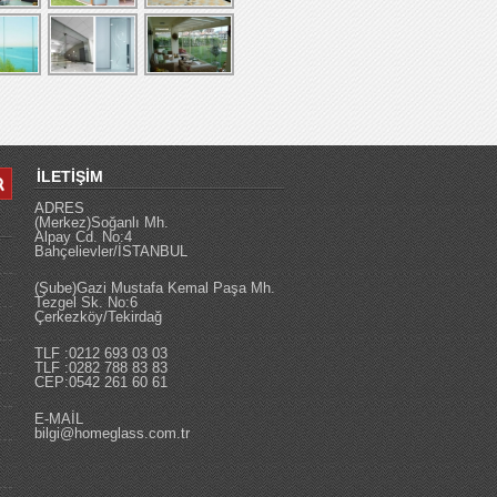
İLETİŞİM
ADRES
(Merkez)Soğanlı Mh.
Alpay Cd. No:4
Bahçelievler/İSTANBUL
(Şube)Gazi Mustafa Kemal Paşa Mh.
Tezgel Sk. No:6
Çerkezköy/Tekirdağ
TLF :0212 693 03 03
TLF :0282 788 83 83
CEP:0542 261 60 61
E-MAİL
bilgi@homeglass.com.tr