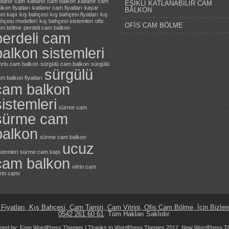
tlanır cam
katlanır cam balkon
katlanır cam
EŞİKLİ KATLANABİLİR CAM
lkon fiyatları
katlanır cam fiyatları
kayar
BALKON
am kapı
kış bahçesi
kış bahçesi fiyatları
kış
hçesi modelleri
kış bahçesi sistemleri
ofis
OFİS CAM BÖLME
am bölme
perdeli cam balkon
perdeli cam
balkon sistemleri
orlu cam balkon
sürgülü cam balkon
sürgülü
sürgülü
m balkon fiyatları
cam balkon
sistemleri
sürme cam
sürme cam
balkon
sürme cam balkon
ucuz
stemleri
sürme cam kapı
cam balkon
vitrin cam
trin camı
iyatları, Kış Bahçesi, Cam Tamiri, Cam Vitrini, Ofis Cam Bölme, İçin Bizler
0542 261 60 61
. Tüm Hakları Saklıdır.
gned by:
Free WordPress Themes
| Thanks to
WordPress Themes 2012
,
New WordPress T