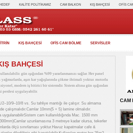
 HEDEF
KALİTE POLİTİKAMIZ
CAM BALKON
KIŞ BAHÇESİ
OFİS CA
İTRİN
KIŞ BAHÇESİ
OFİS CAM BÖLME
SERVİSLER
KIŞ BAHÇESİ
ullanılabilir. gün ışığından %99 yararlanmanızı sağlar. Her panel
ı yağmurlarda, aşırı kar yağışlarında çökme ihtimali yoktur. motorlu
siyonel, modern iş bitirici bir sistemdir. Sistem altına gün ışığından
i perdesi uygulayabilir.
CAM 
4–1/2–10/9–10/8 vs. Su tahliye mantığı ile çalışır. Su almama
de çalışmalıdır.Camlar 10mm(5 + 5) lamine olmalıdır.
da uygulanabilirSistem cam kullanıldığında Mac. 1500 mm
çin 1300mm)Camlar uzunlamasına 3 metreye kadar olursa, tekerler
lanlarda ölçü sınırlaması yoktur.Havuz kapatmalar cafe &
 alanlar dilediğiniz gibi kapatılabilir.Kullanılan motor her 25m2