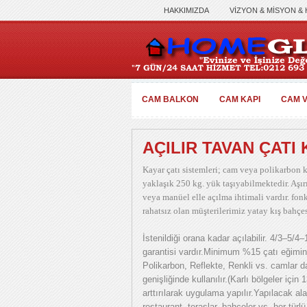
HAKKIMIZDA
VİZYON & MİSYON &
CAM BALKON
CAM KAPI
CAM V
AÇILIR TAVAN ÇATI 
Kayar çatı sistemleri; cam veya polikarbon k
yaklaşık 250 kg. yük taşıyabilmektedir. Aşır
veya manüel elle açılma ihtimali vardır. fonk
rahatsız olan müşterilerimiz yatay kış bahçes
İstenildiği orana kadar açılabilir. 4/3–5/
garantisi vardır.Minimum %15 çatı eğimin
Polikarbon, Reflekte, Renkli vs. camlar 
genişliğinde kullanılır.(Karlı bölgeler i
arttırılarak uygulama yapılır.Yapılacak a
restaurant, teraslar, bahçeler vs. her türlü