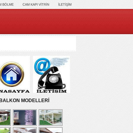
M BÖLME
CAM KAPI VİTRİN
İLETİŞİM
BALKON MODELLERİ