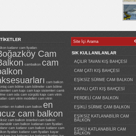
TIKETLER
lkon katlanır cam fiyatları
Boğazköy Cam
SIK KULLANILANLAR
Balkon
cam
AÇILIR TAVAN KIŞ BAHÇESİ
cambalkon
balkon
CAM ÇATI KIŞ BAHÇESİ
aksesuarları
EŞİKSİZ SÜRME CAM BALKON
cam balkon
ntaj
cam bölme
cam bölmeler
cam bölme
KAPALI ÇATI KIŞ BAHÇESİ
stemleri
cam kapı
cam kapı sistemleri
camlı
ölme
cam oda
cam sürgülü kapı
cam vitrin
PERDELİ CAM BALKON
yatları
cam vitrin modelleri
cam vitrin
en
kımları
en kaliteli cam balkon
EŞİKLİ SÜRME CAM BALKON
ucuz cam balkon
EŞİKSİZ KATLANABİLİR CAM
BALKON
iksiz cam balkon
istanbul cam balkon
tlanabilir cam balkon
katlanan cam fiyatları
tlanır cam
katlanır cam balkon
katlanır cam
EŞİKLİ KATLANABİLİR CAM
lkon fiyatları
katlanır cam fiyatları
kayar
BALKON
am kapı
kış bahçesi
kış bahçesi fiyatları
kış