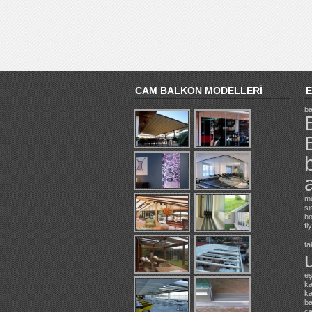
CAM BALKON MODELLERİ
E
ba
mo
si
b
fi
ta
eş
ka
ka
ba
c