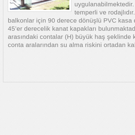
uygulanabilmektedir
temperli ve rodajlıdı
balkonlar için 90 derece dönüşlü PVC kasa 
45’er derecelik kanat kapakları bulunmaktad
arasındaki contalar (H) büyük haş şeklinde ku
conta aralarından su alma riskini ortadan kal