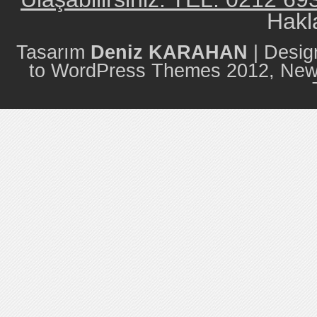
Hakla
Tasarım
Deniz KARAHAN
| Desig
to
WordPress Themes 2012
,
New