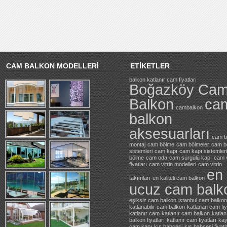
CAM BALKON MODELLERİ
ETIKETLER
balkon katlanır cam fiyatları
Boğazköy Ca
Balkon
ca
cambalkon
balkon
aksesuarları
cam b
montaj
cam bölme
cam bölmeler
cam b
sistemleri
cam kapı
cam kapı sistemleri
bölme
cam oda
cam sürgülü kapı
cam v
fiyatları
cam vitrin modelleri
cam vitrin
en
takımları
en kaliteli cam balkon
ucuz cam balk
eşiksiz cam balkon
istanbul cam balkon
katlanabilir cam balkon
katlanan cam fiy
katlanır cam
katlanır cam balkon
katlan
balkon fiyatları
katlanır cam fiyatları
kay
cam kapı
kış bahçesi
kış bahçesi fiyatl