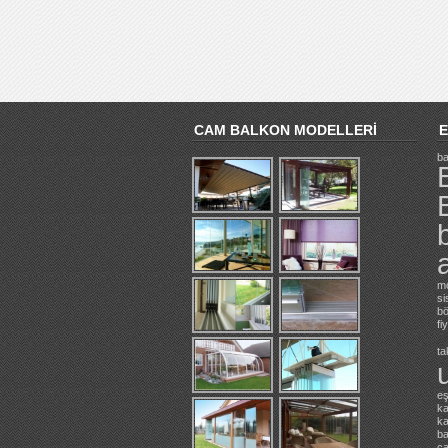
CAM BALKON MODELLERİ
E
ba
mo
si
b
fi
ta
eş
ka
ka
ba
c