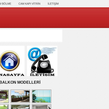
M BÖLME
CAM KAPI VİTRİN
İLETİŞİM
BALKON MODELLERİ