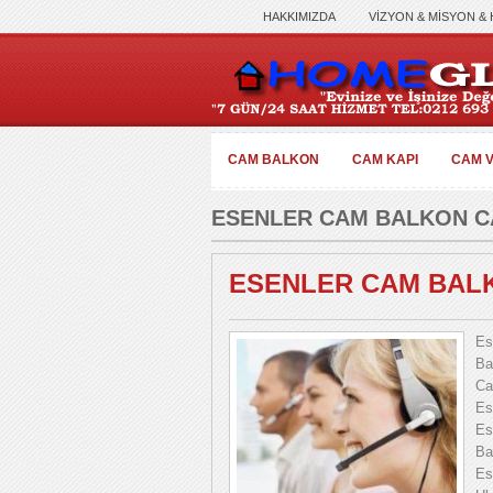
HAKKIMIZDA
VİZYON & MİSYON &
CAM BALKON
CAM KAPI
CAM V
ESENLER CAM BALKON C
ESENLER CAM BAL
Es
Ba
Ca
Es
Es
Ba
Es