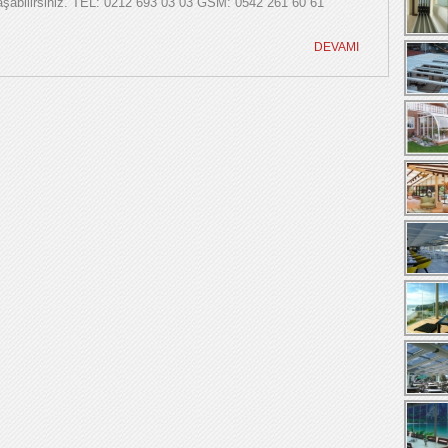
aşabilirsiniz. TEL: 0212 693 03 03 GSM: 0542 261 60 61
DEVAMI