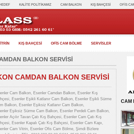
 HEDEF
KALİTE POLİTİKAMIZ
CAM BALKON
KIŞ BAHÇESİ
OFİS CA
İTRİN
KIŞ BAHÇESİ
OFİS CAM BÖLME
SERVİSLER
AMDAN BALKON SERVİSİ
KON CAMDAN BALKON SERVİSİ
enler Cam Balkon, Esenler Camdan Balkon, Esenler Kış
hçesi, Esenler Eşikli Katlanır Cam Balkon, Esenler Eşikli Sürme
CAM 
m Balkon, Esenler Eşiksiz Katlanır Cam Balkon,
enler Eşiksiz Sürme Cam Balkon, Esenler Perdeli Cam Balkon,
enler Açılır Tavan Çatı Kış Bahçesi, Esenler Cam Çatı Kış
hçesi, Esenler Kapalı Çatı Kış Bahçesi, Esenler Cam Kapı,
enler Cam Vitrin, Esenler Ofis Cam Bölme, Şimdi Bizlere