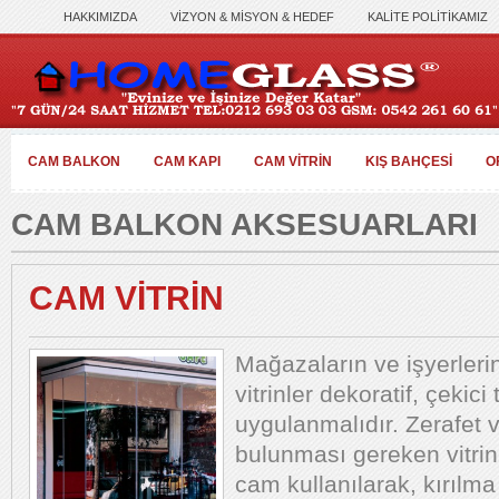
HAKKIMIZDA
VİZYON & MİSYON & HEDEF
KALİTE POLİTİKAMIZ
CAM BALKON
CAM KAPI
CAM VİTRİN
KIŞ BAHÇESİ
O
CAM BALKON AKSESUARLARI
CAM VİTRİN
Mağazaların ve işyerleri
vitrinler dekoratif, çekici
uygulanmalıdır. Zerafet v
bulunması gereken vitri
cam kullanılarak, kırıl