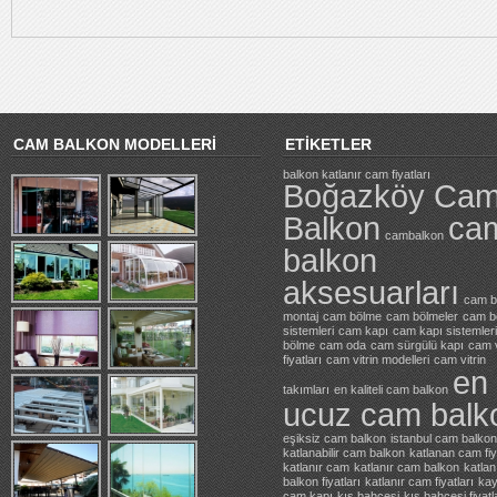
CAM BALKON MODELLERİ
ETIKETLER
balkon katlanır cam fiyatları
Boğazköy Ca
Balkon
ca
cambalkon
balkon
aksesuarları
cam b
montaj
cam bölme
cam bölmeler
cam b
sistemleri
cam kapı
cam kapı sistemleri
bölme
cam oda
cam sürgülü kapı
cam v
fiyatları
cam vitrin modelleri
cam vitrin
en
takımları
en kaliteli cam balkon
ucuz cam balk
eşiksiz cam balkon
istanbul cam balkon
katlanabilir cam balkon
katlanan cam fiy
katlanır cam
katlanır cam balkon
katlan
balkon fiyatları
katlanır cam fiyatları
kay
cam kapı
kış bahçesi
kış bahçesi fiyatl