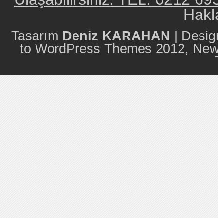
Hakla
Tasarım
Deniz KARAHAN
| Desig
to
WordPress Themes 2012
,
New