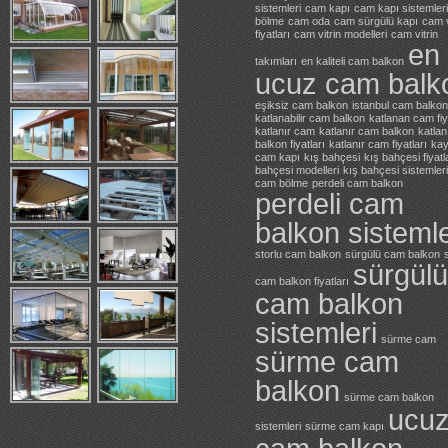
sistemleri
cam kapı
cam kapı sistemleri
bölme
cam oda
cam sürgülü kapı
cam v
fiyatları
cam vitrin modelleri
cam vitrin
en
takımları
en kaliteli cam balkon
ucuz cam balk
eşiksiz cam balkon
istanbul cam balkon
katlanabilir cam balkon
katlanan cam fiy
katlanır cam
katlanır cam balkon
katlan
balkon fiyatları
katlanır cam fiyatları
kay
cam kapı
kış bahçesi
kış bahçesi fiyatl
bahçesi modelleri
kış bahçesi sistemleri
cam bölme
perdeli cam balkon
perdeli cam
balkon sistemle
storlu cam balkon
sürgülü cam balkon
sürgülü
cam balkon fiyatları
cam balkon
sistemleri
sürme cam
sürme cam
balkon
sürme cam balkon
ucu
sistemleri
sürme cam kapı