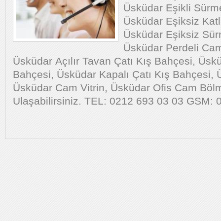
Üsküdar Eşikli Sür
Üsküdar Eşiksiz Kat
Üsküdar Eşiksiz Sü
Üsküdar Perdeli Ca
Üsküdar Açılır Tavan Çatı Kış Bahçesi, Üsk
Bahçesi, Üsküdar Kapalı Çatı Kış Bahçesi,
Üsküdar Cam Vitrin, Üsküdar Ofis Cam Bölm
Ulaşabilirsiniz. TEL: 0212 693 03 03 GSM: 