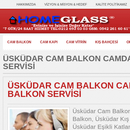
HAKKIMIZDA
VİZYON & MİSYON & HEDEF
KALİTE POLİTİKAMIZ
CAM BALKON
CAM KAPI
CAM VİTRİN
KIŞ BAHÇESİ
O
ÜSKÜDAR CAM BALKON CAMD
SERVİSİ
ÜSKÜDAR CAM BALKON C
BALKON SERVİSİ
Üsküdar Cam Balko
Balkon, Üsküdar Kış
Üsküdar Eşikli Katla