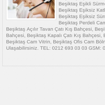
Beşiktaş Eşikli Sür
Beşiktaş Eşiksiz Kat
Beşiktaş Eşiksiz Sü
Beşiktaş Perdeli Ca
Beşiktaş Açılır Tavan Çatı Kış Bahçesi, Beş
Bahçesi, Beşiktaş Kapalı Çatı Kış Bahçesi,
Beşiktaş Cam Vitrin, Beşiktaş Ofis Cam Böl
Ulaşabilirsiniz. TEL: 0212 693 03 03 GSM: 