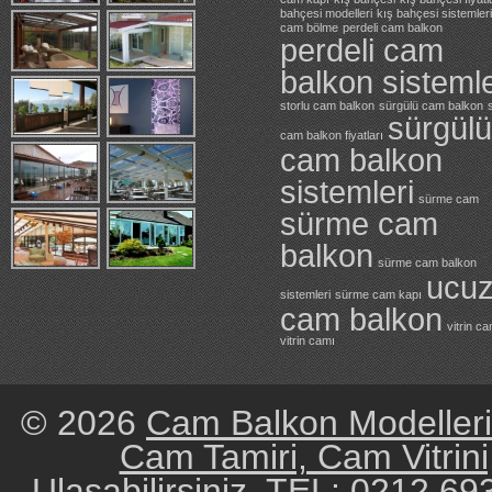
bahçesi modelleri
kış bahçesi sistemleri
cam bölme
perdeli cam balkon
perdeli cam
balkon sistemle
storlu cam balkon
sürgülü cam balkon
sürgülü
cam balkon fiyatları
cam balkon
sistemleri
sürme cam
sürme cam
balkon
sürme cam balkon
ucu
sistemleri
sürme cam kapı
cam balkon
vitrin c
vitrin camı
© 2026
Cam Balkon Modelleri,
Cam Tamiri, Cam Vitrini
Ulaşabilirsiniz. TEL: 0212 