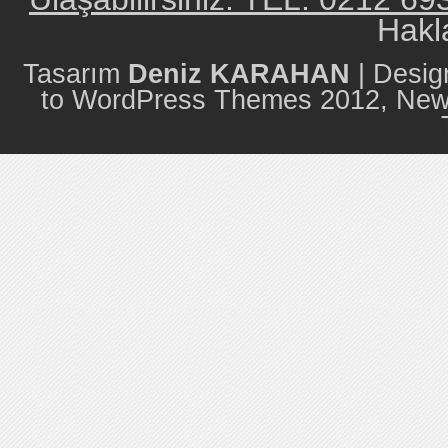
Hakla
Tasarım
Deniz KARAHAN
| Desig
to
WordPress Themes 2012
,
New