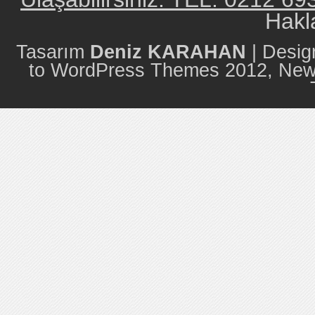
Hakla
Tasarım
Deniz KARAHAN
| Desig
to
WordPress Themes 2012
,
New