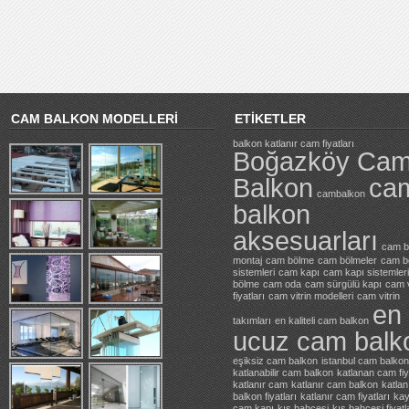
CAM BALKON MODELLERİ
ETIKETLER
balkon katlanır cam fiyatları
Boğazköy Ca
Balkon
ca
cambalkon
balkon
aksesuarları
cam b
montaj
cam bölme
cam bölmeler
cam b
sistemleri
cam kapı
cam kapı sistemleri
bölme
cam oda
cam sürgülü kapı
cam v
fiyatları
cam vitrin modelleri
cam vitrin
en
takımları
en kaliteli cam balkon
ucuz cam balk
eşiksiz cam balkon
istanbul cam balkon
katlanabilir cam balkon
katlanan cam fiy
katlanır cam
katlanır cam balkon
katlan
balkon fiyatları
katlanır cam fiyatları
kay
cam kapı
kış bahçesi
kış bahçesi fiyatl