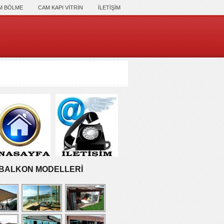
M BÖLME
CAM KAPI VİTRİN
İLETİŞİM
BALKON MODELLERİ