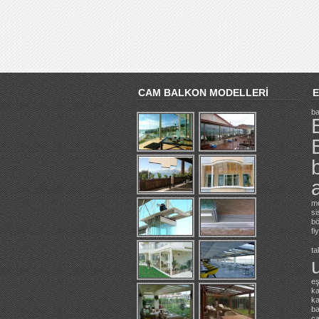
CAM BALKON MODELLERİ
E
ba
mo
si
b
fi
ta
eş
ka
ka
ba
c