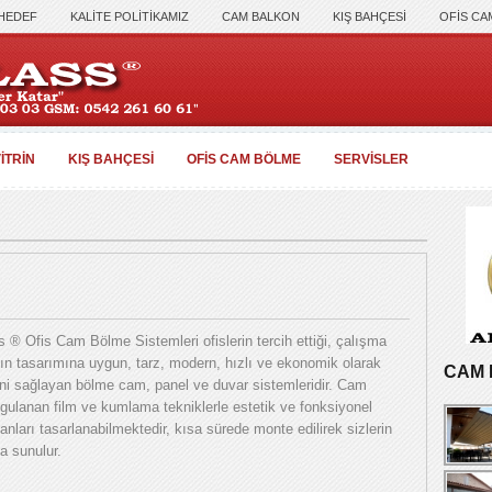
 HEDEF
KALİTE POLİTİKAMIZ
CAM BALKON
KIŞ BAHÇESİ
OFİS CA
İTRİN
KIŞ BAHÇESİ
OFİS CAM BÖLME
SERVİSLER
® Ofis Cam Bölme Sistemleri ofislerin tercih ettiği, çalışma
zın tasarımına uygun, tarz, modern, hızlı ve ekonomik olarak
CAM 
ni sağlayan bölme cam, panel ve duvar sistemleridir. Cam
gulanan film ve kumlama tekniklerle estetik ve fonksiyonel
anları tasarlanabilmektedir, kısa sürede monte edilirek sizlerin
a sunulur.