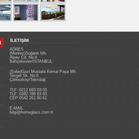
İLETİŞİM
ADRES
(Merkez)Soğanlı Mh.
Alpay Cd. No:4
Bahçelievler/İSTANBUL
(Şube)Gazi Mustafa Kemal Paşa Mh.
Tezgel Sk. No:6
Çerkezköy/Tekirdağ
TLF :0212 693 03 03
TLF :0282 788 83 83
CEP:0542 261 60 61
E-MAİL
bilgi@homeglass.com.tr